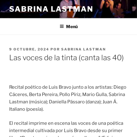
Ir
SABRINA LASTMAN
al
contenido
Menú
PUBLICADO
9 OCTUBRE, 2024
POR
SABRINA LASTMAN
EL
Las voces de la tinta (canta las 40)
Recital poético de Luis Bravo junto a los artistas: Diego
Cáceres, Berta Pereira, Pollo Píriz, Mario Gulla, Sabrina
Lastman (música); Daniella Pássaro (danza); Juan Á.
Italiano (poesía).
El recital imprime en escena las voces de una poética
intermedial cultivada por Luis Bravo desde su primer