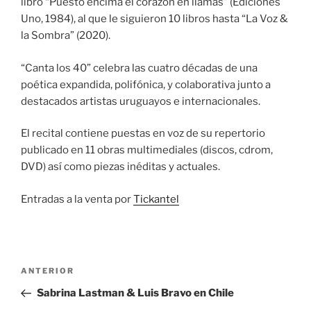
libro “Puesto encima el corazón en llamas” (Ediciones
Uno, 1984), al que le siguieron 10 libros hasta “La Voz &
la Sombra” (2020).
“Canta los 40” celebra las cuatro décadas de una
poética expandida, polifónica, y colaborativa junto a
destacados artistas uruguayos e internacionales.
El recital contiene puestas en voz de su repertorio
publicado en 11 obras multimediales (discos, cdrom,
DVD) así como piezas inéditas y actuales.
Entradas a la venta por
Tickantel
Navegación
Entrada
ANTERIOR
de
anterior
Sabrina Lastman & Luis Bravo en Chile
entradas